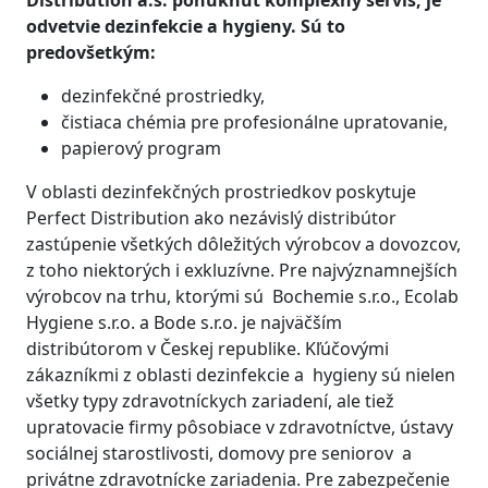
odvetvie dezinfekcie a hygieny. Sú to
predovšetkým:
dezinfekčné prostriedky,
čistiaca chémia pre profesionálne upratovanie,
papierový program
V oblasti dezinfekčných prostriedkov poskytuje
Perfect Distribution ako nezávislý distribútor
zastúpenie všetkých dôležitých výrobcov a dovozcov,
z toho niektorých i exkluzívne. Pre najvýznamnejších
výrobcov na trhu, ktorými sú Bochemie s.r.o., Ecolab
Hygiene s.r.o. a Bode s.r.o. je najväčším
distribútorom v Českej republike. Kľúčovými
zákazníkmi z oblasti dezinfekcie a hygieny sú nielen
všetky typy zdravotníckych zariadení, ale tiež
upratovacie firmy pôsobiace v zdravotníctve, ústavy
sociálnej starostlivosti, domovy pre seniorov a
privátne zdravotnícke zariadenia. Pre zabezpečenie